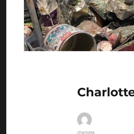
Charlott
Author
charlotte