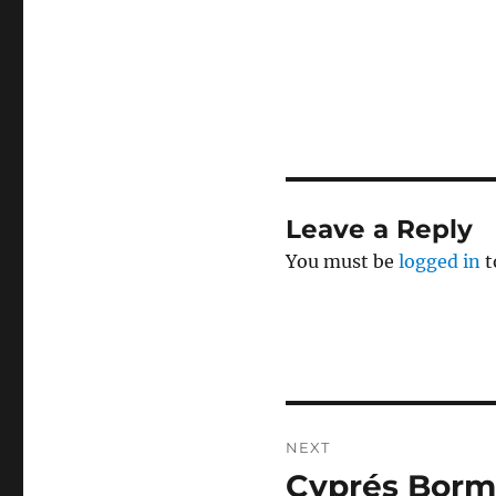
Leave a Reply
You must be
logged in
t
Post
NEXT
navigation
Cyprés Borm
Next